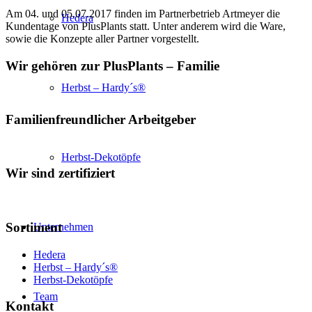
Am 04. und 05.07.2017 finden im Partnerbetrieb Artmeyer die
Hedera
Kundentage von PlusPlants statt. Unter anderem wird die Ware,
sowie die Konzepte aller Partner vorgestellt.
Wir gehören zur PlusPlants – Familie
Herbst – Hardy´s®
Familienfreundlicher Arbeitgeber
Herbst-Dekotöpfe
Wir sind zertifiziert
Sortiment
Unternehmen
Hedera
Herbst – Hardy´s®
Herbst-Dekotöpfe
Team
Kontakt