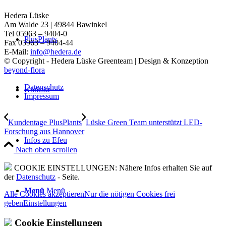
Hedera Lüske
Am Walde 23 | 49844 Bawinkel
Tel 05963 – 9404-0
PlusPlants
Fax 05963 – 9404-44
E-Mail:
info@hedera.de
© Copyright - Hedera Lüske Greenteam | Design & Konzeption
beyond-flora
Datenschutz
Kontakt
Impressum
Kundentage PlusPlants
Lüske Green Team unterstützt LED-
Forschung aus Hannover
Infos zu Efeu
Nach oben scrollen
COOKIE EINSTELLUNGEN: Nähere Infos erhalten Sie auf
der
Datenschutz
- Seite.
Menü
Menü
Alle Cookies akzeptieren
Nur die nötigen Cookies frei
geben
Einstellungen
Cookie Einstellungen