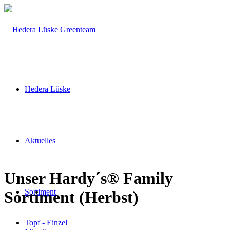
Hedera Lüske
Aktuelles
Unser Hardy´s® Family
Sortiment
Sortiment (Herbst)
Topf - Einzel