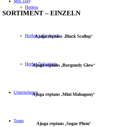
Mix-Tray
Hedera
SORTIMENT – EINZELN
Herbst – Hardy´s®
Ajuga reptans ‚Black Scallop‘
Herbst-Dekotöpfe
Ajuga reptans ‚Burgundy Glow‘
Unternehmen
Ajuga reptans ‚Mini Mahagony‘
Team
Ajuga reptans ‚Sugar Plum‘