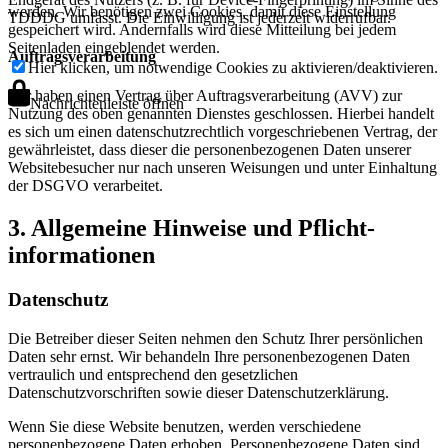
werden. Wir benötigen zwei Cookies, damit diese Einstellung
TDDDG umfasst. Die Einwilligung ist jederzeit widerrufbar.
gespeichert wird. Andernfalls wird diese Mitteilung bei jedem
Seitenladen eingeblendet werden.
Auftragsverarbeitung
Hier klicken, um notwendige Cookies zu aktivieren/deaktivieren.
Wir haben einen Vertrag über Auftragsverarbeitung (AVV) zur
Nachrichtenleiste öffnen
Nutzung des oben genannten Dienstes geschlossen. Hierbei handelt
es sich um einen datenschutzrechtlich vorgeschriebenen Vertrag, der
gewährleistet, dass dieser die personenbezogenen Daten unserer
Websitebesucher nur nach unseren Weisungen und unter Einhaltung
der DSGVO verarbeitet.
3. Allgemeine Hinweise und Pflicht­
informationen
Datenschutz
Die Betreiber dieser Seiten nehmen den Schutz Ihrer persönlichen
Daten sehr ernst. Wir behandeln Ihre personenbezogenen Daten
vertraulich und entsprechend den gesetzlichen
Datenschutzvorschriften sowie dieser Datenschutzerklärung.
Wenn Sie diese Website benutzen, werden verschiedene
personenbezogene Daten erhoben. Personenbezogene Daten sind