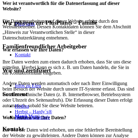
Wer ist verantwortlich für die Datenerfassung auf dieser
Website?
Die Datenverarbeitung auf dieser Website erfolgt durch den
Wir gehören zur PlusPlants – Familie
PlusPlants
Websitebetreiber. Dessen Kontaktdaten können Sie dem Abschnitt
„Hinweis zur Verantwortlichen Stelle“ in dieser
Datenschutzerklärung entnehmen.
Familienfreundlicher Arbeitgeber
Wie erfassen wir Ihre Daten?
Kontakt
Ihre Daten werden zum einen dadurch erhoben, dass Sie uns diese
mitteilen. Hierbei kann es sich z. B. um Daten handeln, die Sie in
Wir sind zertifiziert
ein Kontaktformular eingeben.
Andere Daten werden automatisch oder nach Ihrer Einwilligung
Infos zu Efeu
beim Besuch der Website durch unsere IT-Systeme erfasst. Das sind
Sortiment
vor allem technische Daten (z. B. Internetbrowser, Betriebssystem
oder Uhrzeit des Seitenaufrufs). Die Erfassung dieser Daten erfolgt
automatisch, sobald Sie diese Website betreten.
Hedera
Herbst – Hardy´s®
Menü
Menü
Herbst-Dekotöpfe
Wofür nutzen wir Ihre Daten?
Kontakt
Ein Teil der Daten wird erhoben, um eine fehlerfreie Bereitstellung
der Website zu gewährleisten. Andere Daten können zur Analyse