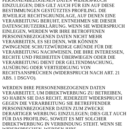
PERSONENBEZOGENEN DATEN WIDERSPRUCH
EINZULEGEN; DIES GILT AUCH FÜR EIN AUF DIESE
BESTIMMUNGEN GESTÜTZTES PROFILING. DIE
JEWEILIGE RECHTSGRUNDLAGE, AUF DENEN EINE
VERARBEITUNG BERUHT, ENTNEHMEN SIE DIESER
DATENSCHUTZERKLÄRUNG. WENN SIE WIDERSPRUCH
EINLEGEN, WERDEN WIR IHRE BETROFFENEN
PERSONENBEZOGENEN DATEN NICHT MEHR
VERARBEITEN, ES SEI DENN, WIR KÖNNEN
ZWINGENDE SCHUTZWÜRDIGE GRÜNDE FÜR DIE
VERARBEITUNG NACHWEISEN, DIE IHRE INTERESSEN,
RECHTE UND FREIHEITEN ÜBERWIEGEN ODER DIE
VERARBEITUNG DIENT DER GELTENDMACHUNG,
AUSÜBUNG ODER VERTEIDIGUNG VON
RECHTSANSPRÜCHEN (WIDERSPRUCH NACH ART. 21
ABS. 1 DSGVO).
WERDEN IHRE PERSONENBEZOGENEN DATEN
VERARBEITET, UM DIREKTWERBUNG ZU BETREIBEN,
SO HABEN SIE DAS RECHT, JEDERZEIT WIDERSPRUCH
GEGEN DIE VERARBEITUNG SIE BETREFFENDER
PERSONENBEZOGENER DATEN ZUM ZWECKE
DERARTIGER WERBUNG EINZULEGEN; DIES GILT AUCH
FÜR DAS PROFILING, SOWEIT ES MIT SOLCHER
DIREKTWERBUNG IN VERBINDUNG STEHT. WENN SIE