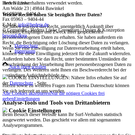
Ihres Nutzerverhaltens verwendet werden.
Hedera Lüske
Am Walde 23 | 49844 Bawinkel
Tel 05963 – 9404-0
Welche Rechte haben Sie bezüglich Ihrer Daten?
Fax 05963 – 9404-44
E-Mail:
info@hedera.de
Sie haben jederzeit das Recht, unentgeltlich Auskunft über
© Copyright - Hedera Lüske Greenteam | Design & Konzeption
Herkunft, Empfänger und Zweck Ihrer gespeicherten
beyond-flora
personenbezogenen Daten zu erhalten. Sie haben außerdem ein
Recht, die Berichtigung oder Löschung dieser Daten zu verlangen.
Datenschutz
Wenn Sie eine Einwilligung zur Datenverarbeitung erteilt haben,
Impressum
können Sie diese Einwilligung jederzeit für die Zukunft widerrufen.
Außerdem haben Sie das Recht, unter bestimmten Umständen die
Einschränkung der Verarbeitung Ihrer personenbezogenen Daten zu
Nach oben scrollen
verlangen. Des Weiteren steht Ihnen ein Beschwerderecht bei der
zuständigen Aufsichtsbehörde zu.
COOKIE EINSTELLUNGEN: Nähere Infos erhalten Sie auf
der
Datenschutz
- Seite.
Hierzu sowie zu weiteren Fragen zum Thema Datenschutz können
Sie sich jederzeit an uns wenden.
Alle Cookies akzeptieren
Nur die nötigen Cookies frei
geben
Einstellungen
Analyse-Tools und Tools von Dritt­anbietern
Cookie Einstellungen
Beim Besuch dieser Website kann Ihr Surf-Verhalten statistisch
ausgewertet werden. Das geschieht vor allem mit sogenannten
Analyseprogrammen.