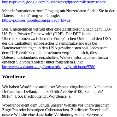
https://privacy.google.com/businesses/gdprcontrollerterms/sccs/
.
Mehr Informationen zum Umgang mit Nutzerdaten finden Sie in der
Datenschutzerklärung von Google:
https://policies.google.com/privacy?hl=de
.
Das Unternehmen verfügt über eine Zertifizierung nach dem „EU-
US Data Privacy Framework“ (DPF). Der DPF ist ein
Übereinkommen zwischen der Europäischen Union und den USA,
der die Einhaltung europäischer Datenschutzstandards bei
Datenverarbeitungen in den USA gewährleisten soll. Jedes nach
dem DPF zertifizierte Unternehmen verpflichtet sich, diese
Datenschutzstandards einzuhalten. Weitere Informationen hierzu
erhalten Sie vom Anbieter unter folgendem Link:
https://www.dataprivacyframework.gov/participant/5780
.
Wordfence
Wir haben Wordfence auf dieser Website eingebunden. Anbieter ist
Defiant Inc., Defiant, Inc., 800 5th Ave Ste 4100, Seattle, WA
98104, USA (nachfolgend „Wordfence“).
Wordfence dient dem Schutz unserer Website vor unerwünschten
Zugriffen oder bösartigen Cyberattacken. Zu diesem Zweck stellt
unsere Website eine dauerhafte Verbindung zu den Servern von