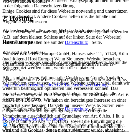
Detaillierte Informationen zu diesen Analyseprogrammen finden Sie
Wir verwenden Cookies
in der folgenden Datenschutzerklärung.
Einige Cookies sind für diese Webseite notwendig und unterstützen
die Funktionalität. Andere Cookies helfen uns die Inhalte und
2. Hosting
Angebote zu verbessern.
Wir hosten die Inhalte unserer Website bei folgendem Anbieter:
Die Einstellung kann nachträglich jederzeit wieder geändert werden
(z.B. auf dem kleinen Schloss auf der linken Seite der Webseite).
Host Europe
Nähere Infos erhalten Sie auf der
Datenschutz
- Seite.
Was sind alle Cookies?
Anbieter ist die Host Europe GmbH, Hansestraße 111, 51149, Köln
(nachfolgend Host Europe) Wenn Sie unsere Website besuchen,
Die nötigen Cookies sind die Zahnräder dieser Webseite. Damit die
erfasst Host Europe verschiedene Logfiles inklusive Ihrer IP-
Seite genutzt werden kann, werden diese platziert.
Adressen.
Alle, sind in diesem Fall noch die Cookies von Google Analytics.
Details entnehmen Sie der Datenschutzerklärung von Host Europe:
Wir möchten gern wissen, wie diese Website genutzt wird, damit wir
https://www.hosteurope.de/AGB/Datenschutzerklaerung/
.
weiterhin bestmöglich optimieren und verbessern können. Das
passiert aber nur mit Ihrem Einverständnis, wenn Sie "Ja, alle
Die Verwendung von Host Europe erfolgt auf Grundlage von Art. 6
akzeptieren" klicken.
Abs. 1 lit. f DSGVO. Wir haben ein berechtigtes Interesse an einer
möglichst zuverlässigen Darstellung unserer Website. Sofern eine
Nähere Infos erhalten Sie auf der
Datenschutz
- Seite.
entsprechende Einwilligung abgefragt wurde, erfolgt die
Verarbeitung ausschließlich auf Grundlage von Art. 6 Abs. 1 lit. a
Ja, alle akzeptieren
Nur die nötigen
DSGVO und § 25 Abs. 1 TDDDG, soweit die Einwilligung die
Aktivieren, damit die Nachrichtenleiste dauerhaft ausgeblendet
Speicherung von Cookies oder den Zugriff auf Informationen im
wird und alle Cookies, denen nicht zugestimmt wurde, abgelehnt
Endgerät des Nutzers (z. B. für Device-Fingerprinting) im Sinne des