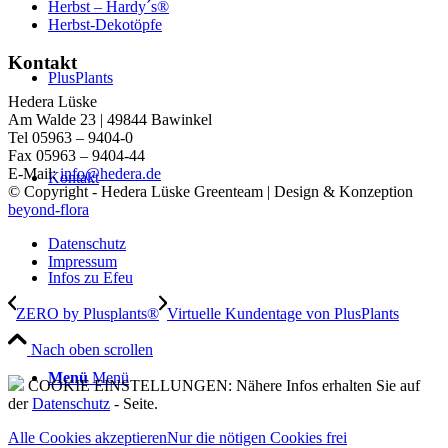
Herbst – Hardy´s®
Herbst-Dekotöpfe
Kontakt
PlusPlants
Hedera Lüske
Am Walde 23 | 49844 Bawinkel
Tel 05963 – 9404-0
Fax 05963 – 9404-44
E-Mail:
info@hedera.de
Kontakt
© Copyright - Hedera Lüske Greenteam | Design & Konzeption
beyond-flora
Datenschutz
Impressum
Infos zu Efeu
ZERO by Plusplants®
Virtuelle Kundentage von PlusPlants
Nach oben scrollen
Menü
Menü
COOKIE EINSTELLUNGEN: Nähere Infos erhalten Sie auf
der
Datenschutz
- Seite.
Alle Cookies akzeptieren
Nur die nötigen Cookies frei