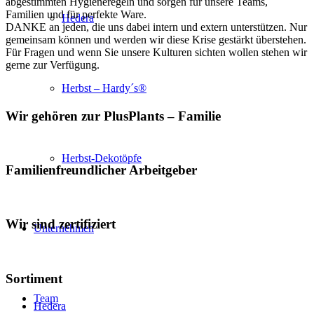
abgestimmten Hygieneregeln und sorgen für unsere Teams,
Familien und für perfekte Ware.
Hedera
DANKE an jeden, die uns dabei intern und extern unterstützen. Nur
gemeinsam können und werden wir diese Krise gestärkt überstehen.
Für Fragen und wenn Sie unsere Kulturen sichten wollen stehen wir
gerne zur Verfügung.
Herbst – Hardy´s®
Wir gehören zur PlusPlants – Familie
Herbst-Dekotöpfe
Familienfreundlicher Arbeitgeber
Wir sind zertifiziert
Unternehmen
Sortiment
Team
Hedera